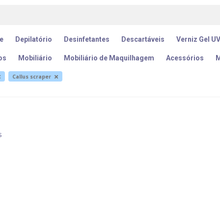
e
Depilatório
Desinfetantes
Descartáveis
Verniz Gel U
os
Mobiliário
Mobiliário de Maquilhagem
Acessórios
M
Callus scraper
s