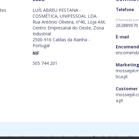
tes
LUÍS ABREU PESTANA -
Telefone
COSMÉTICA, UNIPESSOAL LDA.
(Chamada para
Rua António Oliveira, nº40, Loja AM,
262889070
Centro Empresarial do Oeste, Zona
Industrial
E-mail
2500-916 Caldas da Rainha -
Portugal
Encomend
encomenda
NIF
505 744 201
Marketing
mossiepil.
tica.pt
Customer
mossiepil.
a.pt
tica de cookies
Livro de reclamações
Resolução de conflitos