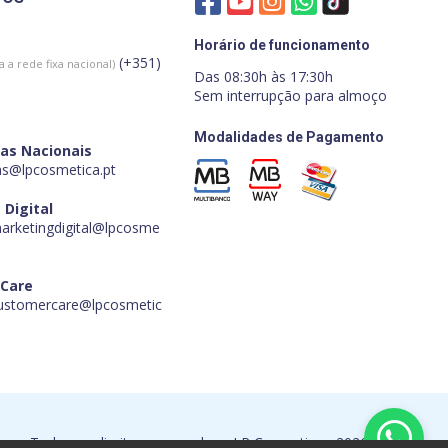
Horário de funcionamento
(+351)
 a rede fixa nacional)
Das 08:30h às 17:30h
Sem interrupção para almoço
Modalidades de Pagamento
as Nacionais
s@lpcosmetica.pt
 Digital
marketingdigital@lpcosme
 Care
customercare@lpcosmetic
Todos os direitos reservados - LP Cosmetica - 2026