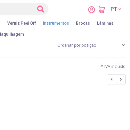
PT
V
Verniz Peel Off
Instrumentos
Brocas
Lâminas
aquilhagem
* IVA incluído