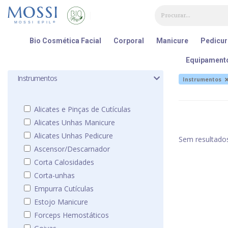
Painel de Gerenciamento de Cookies
Bio Cosmética Facial
Corporal
Manicure
Pedicur
Equipament
Instrumentos
Instrumentos
Alicates e Pinças de Cutículas
Alicates Unhas Manicure
Alicates Unhas Pedicure
Sem resultado
Ascensor/Descarnador
Corta Calosidades
Corta-unhas
Empurra Cutículas
Estojo Manicure
Forceps Hemostáticos