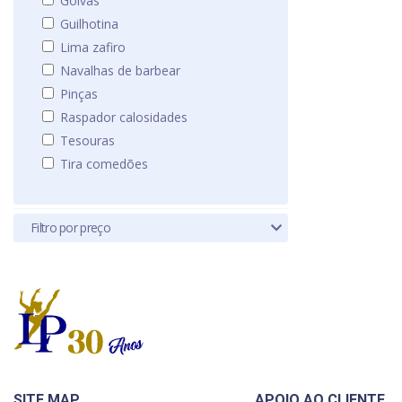
Goivas
Guilhotina
Lima zafiro
Navalhas de barbear
Pinças
Raspador calosidades
Tesouras
Tira comedões
Filtro por preço
SITE MAP
APOIO AO CLIENTE