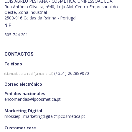
LUÍS ABREU PESTANA - COSMÉTICA, UNIPESSOAL LDA.
Rua António Oliveira, nº40, Loja AM, Centro Empresarial do
Oeste, Zona Industrial
2500-916 Caldas da Rainha - Portugal
NIF
505 744 201
CONTACTOS
Teléfono
(+351) 262889070
(Llamadas a la red fija nacional)
Correo electrónico
Pedidos nacionales
encomendas@lpcosmetica.pt
Marketing Digital
mossiepil.marketingdigital@lpcosmetica.pt
Customer care