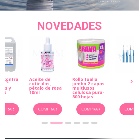
NOVEDADES
a contra
Aceite de
Rollo toalla
s,
cuticulas,
jumbo 2 capas
ias y
pétalo de rosa
multiusos
5lts
10ml
celulosa pura-
800 hojas
OMPRAR
COMPRAR
COMPRAR
COMPR