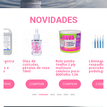
NOVIDADES
a contra
Óleo de
Rolo jumbo
Lâminas e
s
cutículas,
toalha 2 ply
raspadore
ias e
pétalas de rosa
multiuso
precisão p
5lts
10ml
celulosa pura-
podologia
800folha 1,5k
OMPRAR
COMPRAR
COMPRAR
COMPR