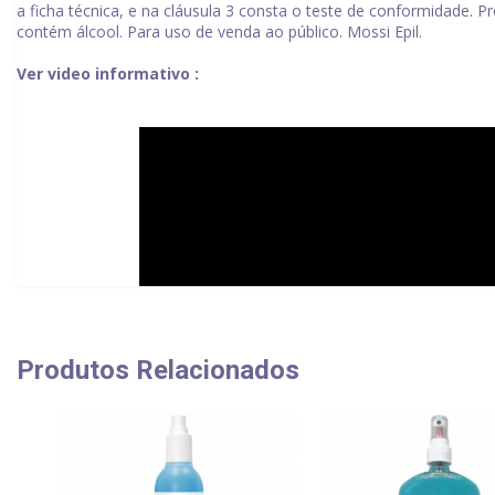
a ficha técnica, e na cláusula 3 consta o teste de conformidade. P
contém álcool. Para uso de venda ao público. Mossi Epil.
Ver video informativo :
Produtos Relacionados
INGREDIENTS:
ALCOHOL; AQUA; DIDECYLDIMETHYL-AMMONIUM
GLOBULUS LEAF OIL; TRICLOSAN; C.I. 42090