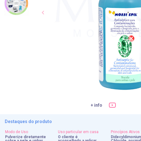
+ info
Destaques do produto
Modo de Uso
Uso particular em casa
Princípios Ativos
Pulverize diretamente
O cliente é
Didecyldimoniu
sobre a pele e unhas
aconselhado a aplicar
Chloride, normal