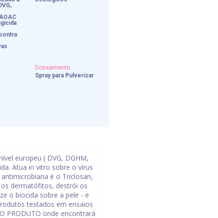
DVG,
 AOAC
ngicida
 contra
vas
Doseamento
Spray para Pulverizar
 nível europeu ( DVG, DGHM,
a. Atua in vitro sobre o vírus
antimicrobiana é o Triclosan,
 os dermatófitos, destrói os
e o biocida sobre a pele - e
 Produtos testados em ensaios
 DO PRODUTO onde encontrará