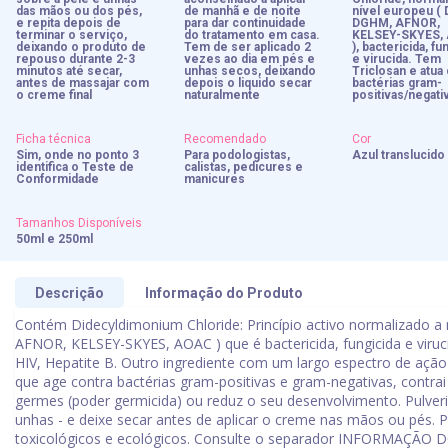
das mãos ou dos pés,
de manhã e de noite
nível europeu ( 
e repita depois de
para dar continuidade
DGHM, AFNOR,
terminar o serviço,
do tratamento em casa.
KELSEY-SKYES,
deixando o produto de
Tem de ser aplicado 2
), bactericida, fu
repouso durante 2-3
vezes ao dia em pés e
e virucida. Tem
minutos até secar,
unhas secos, deixando
Triclosan e atua
antes de massajar com
depois o liquido secar
bactérias gram-
o creme final
naturalmente
positivas/negati
Ficha técnica
Recomendado
Cor
Sim, onde no ponto 3
Para podologistas,
Azul translucido
identifica o Teste de
calistas, pedicures e
Conformidade
manicures
Tamanhos Disponíveis
50ml e 250ml
Descrição
Informação do Produto
Contém Didecyldimonium Chloride: Princípio activo normalizado a
AFNOR, KELSEY-SKYES, AOAC ) que é bactericida, fungicida e virucid
HIV, Hepatite B. Outro ingrediente com um largo espectro de ação 
que age contra bactérias gram-positivas e gram-negativas, contrai
germes (poder germicida) ou reduz o seu desenvolvimento. Pulveriz
unhas - e deixe secar antes de aplicar o creme nas mãos ou pés.
toxicológicos e ecológicos. Consulte o separador INFORMAÇÃO