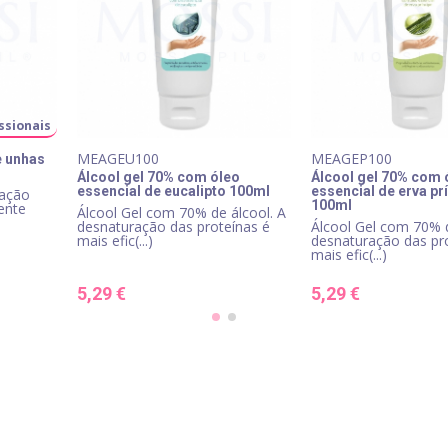
ssionais
MEAGEU100
MEAGEP100
e unhas
Álcool gel 70% com óleo
Álcool gel 70% com 
essencial de eucalipto 100ml
essencial de erva pr
 ação
100ml
ente
Álcool Gel com 70% de álcool. A
desnaturação das proteínas é
Álcool Gel com 70% d
mais efic(...)
desnaturação das pr
mais efic(...)
5,29 €
5,29 €