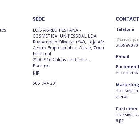
SEDE
CONTAC
tes
LUÍS ABREU PESTANA -
Telefone
COSMÉTICA, UNIPESSOAL LDA.
(Chamada para
Rua António Oliveira, nº40, Loja AM,
262889070
Centro Empresarial do Oeste, Zona
Industrial
E-mail
2500-916 Caldas da Rainha -
Portugal
Encomend
encomenda
NIF
505 744 201
Marketing
mossiepil.
tica.pt
Customer
mossiepil.
a.pt