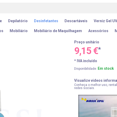
e
Depilatório
Desinfetantes
Descartáveis
Verniz Gel U
os
Mobiliário
Mobiliário de Maquilhagem
Acessórios
M
Preço unitário
9,15 €
*
* IVA incluído
Em stock
Disponibilidade:
Visualize videos inform
Conheça o melhor uso, rentabi
redes sociais.