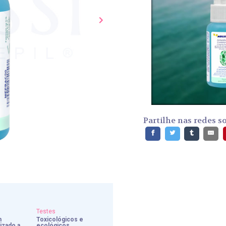
Partilhe nas redes so
Testes
m
Toxicológicos e
izado a
ecológicos