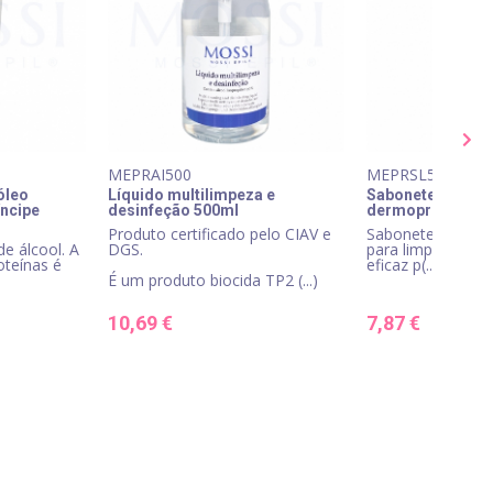
MEPRAI500
MEPRSL500
óleo
Líquido multilimpeza e
Sabonete cosmét
íncipe
desinfeção 500ml
dermoprotetor 5
Produto certificado pelo CIAV e
Sabonete líquido 
e álcool. A
DGS.
para limpeza em 
oteínas é
eficaz p(...)
É um produto biocida TP2 (...)
10,69 €
7,87 €