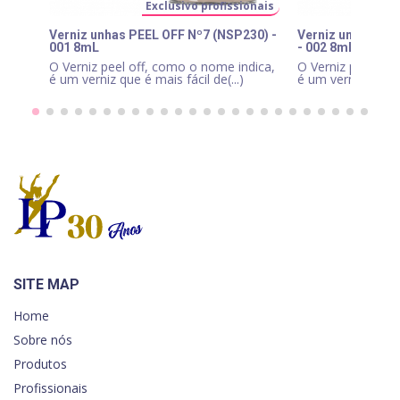
Exclusivo profissionais
E
Verniz unhas PEEL OFF Nº7 (NSP230) -
Verniz unhas PE
001 8mL
- 002 8mL
O Verniz peel off, como o nome indica,
O Verniz peel off
é um verniz que é mais fácil de(...)
é um verniz que é 
SITE MAP
Home
Sobre nós
Produtos
Profissionais